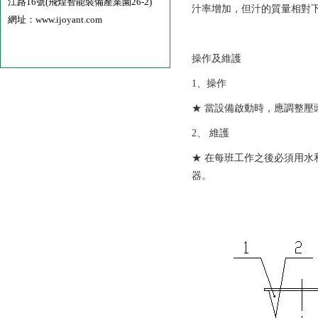
江路16號(飛煌智能裝備產業園26-2)
汁率增加，但汁的質量相
網址：www.ijoyant.com
操作及維護
1、操作
★ 當設備啟動時，應調整壓
2、 維護
★ 在每班工作之後必須用水和刷
器。